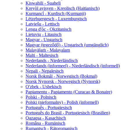
Kiswahili - Suaheli
Kreyòl ayisyen - Kreolisch (Haitianisch)
Kurmancî - Kurdisch (Kurmanji)
Lëtzebuergesch - Luxemburgisch
Latviešu - Lettisch
Lenga d'òc - Okzitanisch
Lietuvių - Litauisch
Magyar - Ungarisch
Magyar (tegeződő) - Ungarisch (umgänglich)
Malayāḷaṁ - Malayalam
Malti - Maltesisch
Nederlands - Niederländisch
Nederlands (informeel) - Niederländisch (informell)
Nepali - Nepalesisch
Norsk Bokmål - Norwegisch (Bokmal)
Norsk Nynorsk - Norwegisch (Nynorsk)
O'zbek - Usbekisch
Papiamentu - Papiamento (Curaçao & Bonaire)
Polski - Polnisch
Polski (nieformalny) - Polish (informell)
Português - Portugiesisch
Português do Brasil - Portugiesisch (Brasilien)
Qazaqşa - Kasachisch
Româna - Rumänisch
Rumantsch - Rätoromanisch