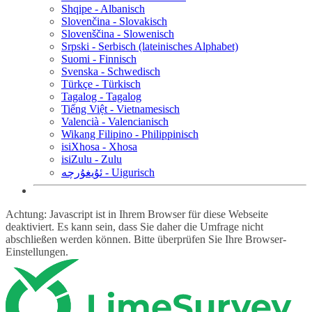
Shqipe - Albanisch
Slovenčina - Slovakisch
Slovenščina - Slowenisch
Srpski - Serbisch (lateinisches Alphabet)
Suomi - Finnisch
Svenska - Schwedisch
Türkçe - Türkisch
Tagalog - Tagalog
Tiếng Việt - Vietnamesisch
Valencià - Valencianisch
Wikang Filipino - Philippinisch
isiXhosa - Xhosa
isiZulu - Zulu
ئۇيغۇرچە - Uigurisch
Achtung: Javascript ist in Ihrem Browser für diese Webseite
deaktiviert. Es kann sein, dass Sie daher die Umfrage nicht
abschließen werden können. Bitte überprüfen Sie Ihre Browser-
Einstellungen.