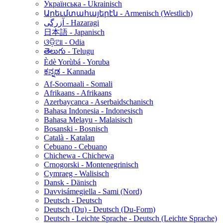
Українська - Ukrainisch
Արեւմտահայերէն - Armenisch (Westlich)
آزرگی - Hazaragi
日本語 - Japanisch
ଓଡ଼ିଆ - Odia
తెలుగు - Telugu
Èdè Yorùbá - Yoruba
ಕನ್ನಡ - Kannada
Af-Soomaali - Somali
Afrikaans - Afrikaans
Azerbaycanca - Aserbaidschanisch
Bahasa Indonesia - Indonesisch
Bahasa Melayu - Malaisisch
Bosanski - Bosnisch
Català - Katalan
Cebuano - Cebuano
Chichewa - Chichewa
Crnogorski - Montenegrinisch
Cymraeg - Walisisch
Dansk - Dänisch
Davvisámegiella - Sami (Nord)
Deutsch - Deutsch
Deutsch (Du) - Deutsch (Du-Form)
Deutsch - Leichte Sprache - Deutsch (Leichte Sprache)