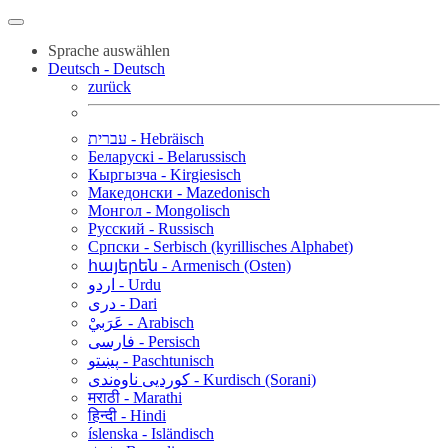
Sprache auswählen
Deutsch - Deutsch
zurück
עברית - Hebräisch
Беларускі - Belarussisch
Кыргызча - Kirgiesisch
Македонски - Mazedonisch
Монгол - Mongolisch
Русский - Russisch
Српски - Serbisch (kyrillisches Alphabet)
հայերեն - Armenisch (Osten)
اردو - Urdu
دری - Dari
عَرَبيْ - Arabisch
فارسی - Persisch
پښتو - Paschtunisch
کوردیی ناوەندی - Kurdisch (Sorani)
मराठी - Marathi
हिन्दी - Hindi
íslenska - Isländisch