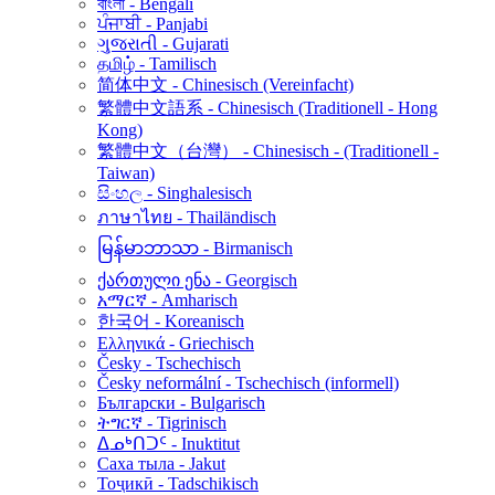
বাংলা - Bengali
ਪੰਜਾਬੀ - Panjabi
ગુજરાતી - Gujarati
தமிழ் - Tamilisch
简体中文 - Chinesisch (Vereinfacht)
繁體中文語系 - Chinesisch (Traditionell - Hong
Kong)
繁體中文（台灣） - Chinesisch - (Traditionell -
Taiwan)
සිංහල - Singhalesisch
ภาษาไทย - Thailändisch
မြန်မာဘာသာ - Birmanisch
ქართული ენა - Georgisch
አማርኛ - Amharisch
한국어 - Koreanisch
Ελληνικά - Griechisch
Česky - Tschechisch
Česky neformální - Tschechisch (informell)
Български - Bulgarisch
ትግርኛ - Tigrinisch
ᐃᓄᒃᑎᑐᑦ - Inuktitut
Саха тыла - Jakut
Тоҷикӣ - Tadschikisch