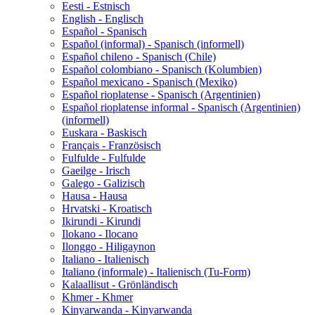
Eesti - Estnisch
English - Englisch
Español - Spanisch
Español (informal) - Spanisch (informell)
Español chileno - Spanisch (Chile)
Español colombiano - Spanisch (Kolumbien)
Español mexicano - Spanisch (Mexiko)
Español rioplatense - Spanisch (Argentinien)
Español rioplatense informal - Spanisch (Argentinien)
(informell)
Euskara - Baskisch
Français - Französisch
Fulfulde - Fulfulde
Gaeilge - Irisch
Galego - Galizisch
Hausa - Hausa
Hrvatski - Kroatisch
Ikirundi - Kirundi
Ilokano - Ilocano
Ilonggo - Hiligaynon
Italiano - Italienisch
Italiano (informale) - Italienisch (Tu-Form)
Kalaallisut - Grönländisch
Khmer - Khmer
Kinyarwanda - Kinyarwanda